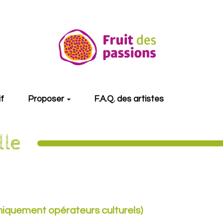
if
Proposer
F.A.Q. des artistes
lle
niquement opérateurs culturels)