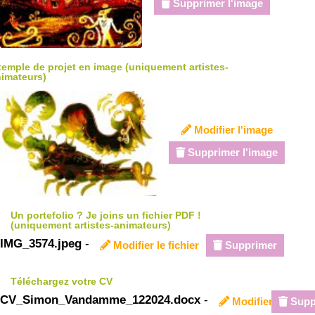
Supprimer l'image
emple de projet en image (uniquement artistes-
imateurs)
Modifier l'image
Supprimer l'image
Un portefolio ? Je joins un fichier PDF !
(uniquement artistes-animateurs)
IMG_3574.jpeg
-
Modifier le fichier
Supprimer
Téléchargez votre CV
CV_Simon_Vandamme_122024.docx
-
Modifier le fichie
Supp