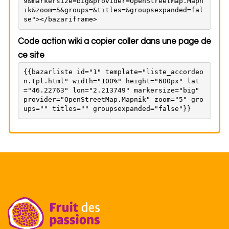
9&markersize=big&provider=OpenStreetMap.Mapn
ik&zoom=5&groups=&titles=&groupsexpanded=fal
se"></bazariframe>
Code action wiki a copier coller dans une page de
ce site
{{bazarliste id="1" template="liste_accordeo
n.tpl.html" width="100%" height="600px" lat
="46.22763" lon="2.213749" markersize="big" 
provider="OpenStreetMap.Mapnik" zoom="5" gro
ups="" titles="" groupsexpanded="false"}}