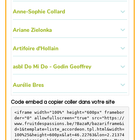
Code embed a copier coller dans votre site
<iframe width="100%" height="600px" framebor
der="0" allowfullscreen="true" src="https://
www.fruitdespassions.be/?BazaR/bazariframe&i
d=1&template=liste_accordeon.tpl.html&width=
100%25&height=600px&lat=46.22763&lon=2.21374