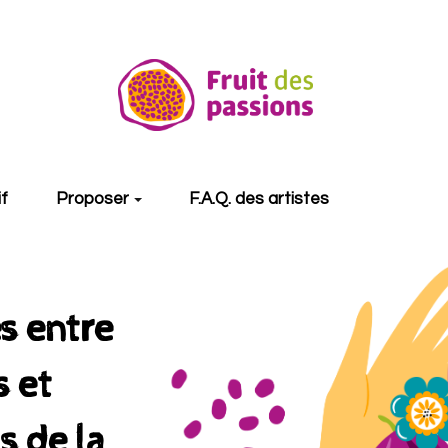
if
Proposer
F.A.Q. des artistes
s entre
 et
s de la