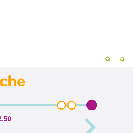
Recherch
iche
2.50