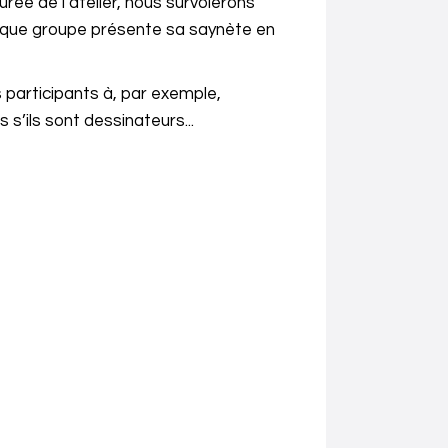
rée de l’atelier, nous survolerons
haque groupe présente sa saynète en
es participants à, par exemple,
 s’ils sont dessinateurs...