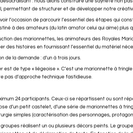
 désacralisant : nous allons construire une saynète non pas
l, permettant de structurer et de développer notre créativi
voir l’occasion de parcourir l’essentiel des étapes qui cons
tiné à des amateurs (du latin amator celui qui aime) plus 
ruction des marionnettes, les animateurs des Royales Mari
nter des histoires en fournissant l’essentiel du matériel né
on de la demande : d’un à trois jours.
ier est de type « liégeoise ». C’est une marionnette à tringl
te pas d’approche technique fastidieuse.
imum 24 participants. Ceux-ci se répartissent ou sont répar
se d’un petit castelet, d’une série de marionnettes à trin
gie simples (caractérisation des personnages, protagonistes
es groupes réalisent un ou plusieurs décors peints. Le grou