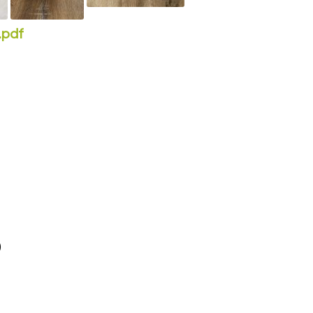
.pdf
)